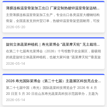
薄膜连栋温室骨架加工出口 厂家定制热镀锌温室骨架远销海外
主营薄膜连栋温室骨架加工生产，专业出口各类温室大棚钢结构
骨架，全国直发支持外贸订单，热镀锌温室骨架坚固耐用，可按
海外风雪荷载定制规格，一站式完成加工、装箱、报关出口业
2026-05-20
务。
旋转立体蔬菜种植机｜寿光菜博会 “蔬菜摩天轮” 无土栽培黑科技
在第二十七届寿光菜博会（2026）十号馆数字农业展区，最吸睛
的就是旋转立体蔬菜种植机，也被大家叫做 “蔬菜摩天轮”“垂直旋
转栽培塔”。它把叶菜、草莓、香草等放在循环转动的栽培架上，
2026-05-14
一边旋转一边自动水肥，土地利用率翻 10 倍以上、节水 70%、
均匀采光、全程干净，是现代设施农业和观光农业的明星设备。
2026 寿光国际菜博会（第二十七届）主题展区科技亮点全解析
第二十七届中国（寿光）国际蔬菜科技博览会于 2026 年 4 月
20 日至 5 月 30 日在山东寿光蔬菜高科技示范园举办，主题为
“绿色・科技・未来”。本届菜博会设 11 大展馆，汇聚 2600 余个
2026-05-14
蔬菜品种、百余项前沿农业科技，集中展示智慧农业、生物育