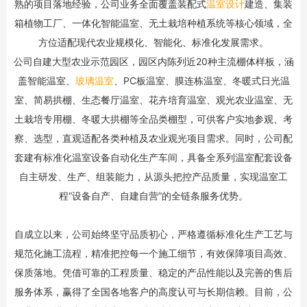
熟的项目落地经验，公司业务全面覆盖装配式
温室设计
建造、集装
箱植物工厂、一体化智能温室、无土栽培种植系统等核心领域，全
方位适配现代农业规模化、智能化、标准化发展需求。
公司自建大型农业示范园区，园区内陈列近20种主流棚体样板，涵
盖智能温室、
玻璃温室
、PC板温室、膜连栋温室、冬暖式日光温
室、简易拱棚、生态餐厅温室、花卉培育温室、观光农业温室、无
土栽培专用棚、冬暖大拱棚等全品类棚型，可供客户实地参观、考
察、选型，直观适配各类种植及农业观光项目需求。同时，公司配
套建有标准化温室设备自动化生产车间，具备全系列温室配套设备
自主研发、生产、组装能力，从源头把控产品质量，实现温室工
程“设备自产、自建自营”的全链条服务优势。
自成立以来，公司始终坚守品质初心，严格遵循标准化生产工艺与
规范化施工流程，精准把控每一个施工细节，有效保障项目高效、
保质落地。凭借可靠的工程质量、稳定的产品性能以及完善的售后
服务体系，赢得了全国各地客户的高度认可与长期信赖。目前，公