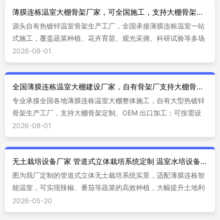
薄膜连栋温室大棚骨架厂家，可全国施工，支持大棚骨架定制出口
源头自有热镀锌温室骨架生产工厂，全国承接薄膜连栋温室一站
式施工，覆盖蔬菜种植、花卉育苗、观光采摘、科研试验等多场
景；可非标定制大棚骨架，支持整柜 OEM 出口，提供中英文图
2026-08-01
纸、全套报关资料，适配国内各地及海外农场气候需求。
全国薄膜连栋温室大棚建设厂家，自有骨架厂支持大棚骨架定制出口加工
专业承接全国各地薄膜连栋温室大棚整体施工，自有大型热镀锌
骨架生产工厂，支持大棚骨架定制、OEM 出口加工；可按需设
计 8m/9.6m/12m 跨度智能温室，配套遮阳、风机水帘、水肥一
2026-08-01
体化系统，提供中英文图纸、全套出口报关资料，工程商、种植
基地、海外农场均可合作。
无土栽培设备厂家 管道式立体栽培系统定制 温室水培设备生产
图为我厂定制的管道式立体无土栽培系统实景，适配薄膜连栋智
能温室，可实现辣椒、番茄等蔬菜的高效种植，大幅提升土地利
用率，兼顾生产与观光功能，广泛应用于现代农业示范园、观光
2026-05-20
温室项目。