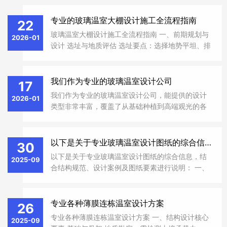
璃智能棚）的造价差异极大，且受材料规格、施工
难度、地区人工等影响，计算时需先定大棚类型，
专业的玻璃温室大棚设计施工全流程指南
22
再按 “基础主材 + 辅材 + 人工 + 配套设备 + 其他费
玻璃温室大棚设计施工全流程指南 一、前期规划与
2026-01
用” 逐项累加，最后换算成每平方米单价和总造价，
设计 ‌选址与地质评估‌ ‌选址要点‌：选择地势平坦、排
以下是通用、可落地的造价计算方法，含不同棚型
水良好、光照充足且背风向阳的区域，避免低洼或
的造价参考和核算步骤，直接套用即可。
风口位置，确保水源充足和交通便利。 ‌地质勘察‌：
进行初步地质评估，分析土壤承载力...
我们作为专业的玻璃温室设计公司
17
我们作为专业的玻璃温室设计公司，能提供的设计
2026-01
类型非常丰富，覆盖了从基础种植到高端观光的各
种需求。我来帮你梳理一下主要的类型和特点：
一、按建筑造型分类 ‌单坡面温室‌ ‌结构‌：屋面为单斜
面设计。 ‌特点‌：结构简单、造价低...
以下是关于专业玻璃温室设计图纸的综合信息
30
以下是关于专业玻璃温室设计图纸的综合信息，结
2025-09
合结构规范、设计案例及图纸要素进行说明： 一、
温室结构设计规范 ‌主体框架‌ 立柱采用
150×150×3.0mm镀锌方钢管，跨度4-16米，开间
4-8米‌ 1。桁架由弦杆、腹杆、中撑组成，需满焊...
专业各种薄膜连栋温室设计方案
26
专业各种薄膜连栋温室设计方案 一、结构设计核心
2025-09