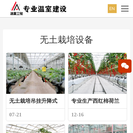
EN
无土栽培设备
无土栽培吊挂升降式
专业生产西红柿荷兰
草莓种植系统—草莓
模式无土栽培槽厂家
07-21
12-16
天瀑