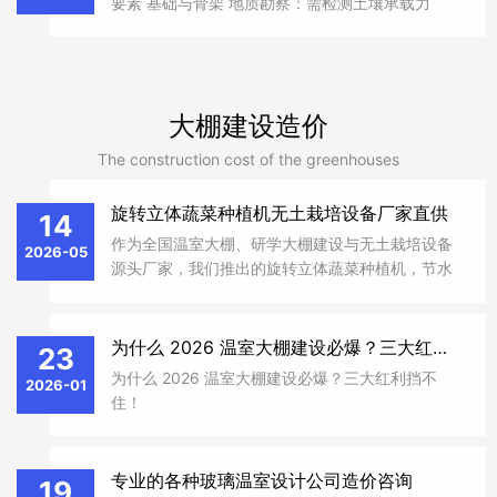
要素 基础与骨架 地质勘察：需检测土壤承载力
（≥110kPa）及地下水位，北方地区地基深度需超
冻土层（≥1.5米），软土地基需换填或桩基处理。
骨架选型：采用热镀锌钢管（Q...
大棚建设造价
The construction cost of the greenhouses
旋转立体蔬菜种植机无土栽培设备厂家直供
14
作为全国温室大棚、研学大棚建设与无土栽培设备
2026-05
源头厂家，我们推出的旋转立体蔬菜种植机，节水
省地，适配多种场景，助力现代农业高效种植
为什么 2026 温室大棚建设必爆？三大红利挡不住！​
23
为什么 2026 温室大棚建设必爆？三大红利挡不
2026-01
住！​
专业的各种玻璃温室设计公司造价咨询
19