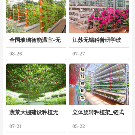
全国玻璃智能温室-无
江苏无锡科普研学玻
上栽培技术托管服务
璃温室大棚建设完工
08-26
07-27
图
蔬菜大棚建设种植无
立体旋转种植架_链式
土栽培蔬菜效益分析
循环无土栽培系统_温
07-21
05-22
室专用现代农业设备