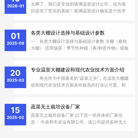
太棒了，我们是专业的玻璃温室设计公司，这为项
2026-01
目提供了坚实的基础！玻璃温室设计确实是个技术
活，我来帮你梳理一下关键点，让你们的设计更出
彩。 一、核心设计类型与技术要点 ‌文洛型温室
(Venlo Type)‌：经典多脊连栋结构，透光率高、抗
各类大棚设计选择与基础设计参数
01
风雪，适用于高端种植、观光和生态旅游。...
一、各类大棚设计选择与基础设计参数 冷棚（春秋
2025-09
大棚） 适用场景：季节性种植（春/秋茬作物）或南
方防雨栽培 结构参数： 跨度：6-8米（超8米需增
加立柱） 腿高：1.5米（便于农机进出） 顶高：3.4
米（确保排水坡度≥15°） 材料：32MM镀锌钢管骨
专业温室大棚建设和现代农业技术方面介绍
20
架+防滴露PO膜 日...
寿光作为中国著名的“蔬菜之乡”，在温室大棚建
2025-03
设和现代农业技术方面具有较高的行业认可度。‌和
丰温室大棚建设公司‌作为当地企业，若能提供多样
化的蔬菜大棚建设服务（如日光温室、连栋薄膜温
室、智能玻璃温室等），...
蔬菜无土栽培设备厂家
15
‌蔬菜无土栽培设备厂家 以下是一些具体的厂家信
2025-02
息： 中农和丰农业有限公司‌：该公司提供多种无土
栽培设备，如家庭阳台管道式水培种植架、垂直水
培塔家庭智能蔬菜种植机等，适用于家庭阳台、楼