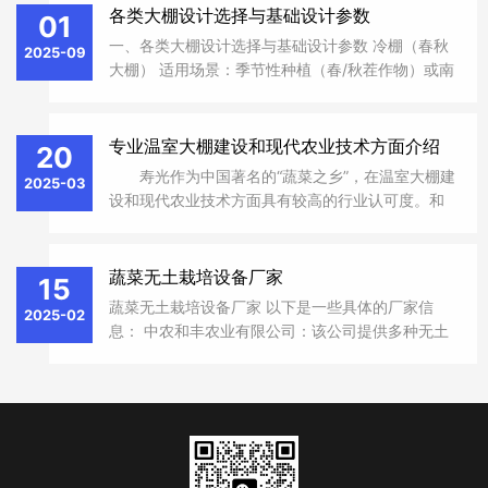
(Venlo Type)‌：经典多脊连栋结构，透光率高、抗
各类大棚设计选择与基础设计参数
01
风雪，适用于高端种植、观光和生态旅游。...
一、各类大棚设计选择与基础设计参数 冷棚（春秋
2025-09
大棚） 适用场景：季节性种植（春/秋茬作物）或南
方防雨栽培 结构参数： 跨度：6-8米（超8米需增
加立柱） 腿高：1.5米（便于农机进出） 顶高：3.4
米（确保排水坡度≥15°） 材料：32MM镀锌钢管骨
专业温室大棚建设和现代农业技术方面介绍
20
架+防滴露PO膜 日...
寿光作为中国著名的“蔬菜之乡”，在温室大棚建
2025-03
设和现代农业技术方面具有较高的行业认可度。‌和
丰温室大棚建设公司‌作为当地企业，若能提供多样
化的蔬菜大棚建设服务（如日光温室、连栋薄膜温
室、智能玻璃温室等），...
蔬菜无土栽培设备厂家
15
‌蔬菜无土栽培设备厂家 以下是一些具体的厂家信
2025-02
息： 中农和丰农业有限公司‌：该公司提供多种无土
栽培设备，如家庭阳台管道式水培种植架、垂直水
培塔家庭智能蔬菜种植机等，适用于家庭阳台、楼
顶等多种场景‌2。 ‌中农和丰农业有限公司：主营产
品包括无土栽培、水培蔬菜等，...