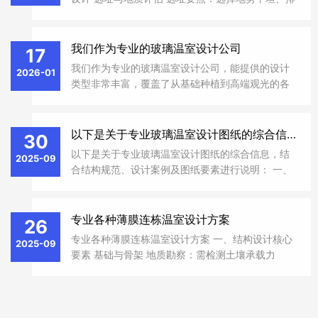
以下是通用、可落地的造价计算方法，含不同棚型
水良好、光照充足且背风向阳的区域，避免低洼或
的造价参考和核算步骤，直接套用即可。
风口位置，确保水源充足和交通便利。 ‌地质勘察‌：
进行初步地质评估，分析土壤承载力...
我们作为专业的玻璃温室设计公司
17
我们作为专业的玻璃温室设计公司，能提供的设计
2026-01
类型非常丰富，覆盖了从基础种植到高端观光的各
种需求。我来帮你梳理一下主要的类型和特点：
一、按建筑造型分类 ‌单坡面温室‌ ‌结构‌：屋面为单斜
面设计。 ‌特点‌：结构简单、造价低...
以下是关于专业玻璃温室设计图纸的综合信息
30
以下是关于专业玻璃温室设计图纸的综合信息，结
2025-09
合结构规范、设计案例及图纸要素进行说明： 一、
温室结构设计规范 ‌主体框架‌ 立柱采用
150×150×3.0mm镀锌方钢管，跨度4-16米，开间
4-8米‌ 1。桁架由弦杆、腹杆、中撑组成，需满焊...
专业各种薄膜连栋温室设计方案
26
专业各种薄膜连栋温室设计方案 一、结构设计核心
2025-09
要素 基础与骨架 地质勘察：需检测土壤承载力
（≥110kPa）及地下水位，北方地区地基深度需超
冻土层（≥1.5米），软土地基需换填或桩基处理。
骨架选型：采用热镀锌钢管（Q...