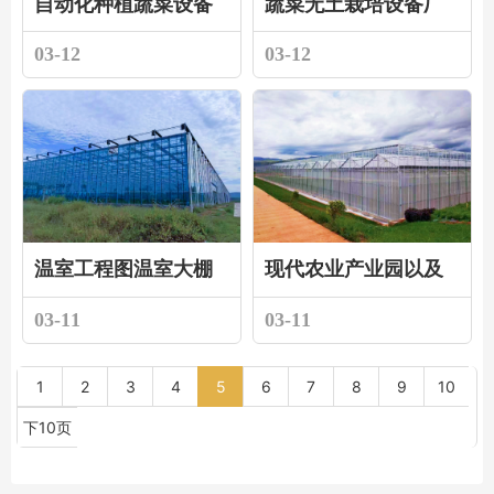
自动化种植蔬菜设备
蔬菜无土栽培设备厂
作为一种新兴的科技
家有哪些
03-12
03-12
产品
温室工程图温室大棚
现代农业产业园以及
设计图纸
大棚骨架外贸出口
03-11
03-11
1
2
3
4
5
6
7
8
9
10
下10页