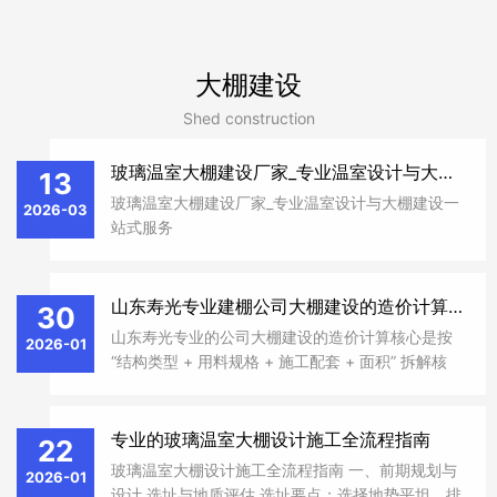
大棚建设
Shed construction
玻璃温室大棚建设厂家_专业温室设计与大棚建设一站式服务
13
玻璃温室大棚建设厂家_专业温室设计与大棚建设一
2026-03
站式服务
山东寿光专业建棚公司大棚建设的造价计算核心
30
山东寿光专业的公司大棚建设的造价计算核心是按
2026-01
“结构类型 + 用料规格 + 施工配套 + 面积” 拆解核
算，不同大棚类型（简易棚 / 春秋棚 / 冬暖棚 / 玻
璃智能棚）的造价差异极大，且受材料规格、施工
难度、地区人工等影响，计算时需先定大棚类型，
专业的玻璃温室大棚设计施工全流程指南
22
再按 “基础主材 + 辅材 + 人工 + 配套设备 + 其他费
玻璃温室大棚设计施工全流程指南 一、前期规划与
2026-01
用” 逐项累加，最后换算成每平方米单价和总造价，
设计 ‌选址与地质评估‌ ‌选址要点‌：选择地势平坦、排